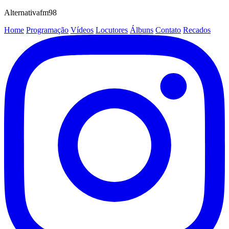
Alternativafm98
Home
Programação
Vídeos
Locutores
Álbuns
Contato
Recados