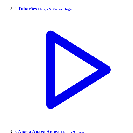
2
Tubarões
Diego & Victor Hugo
3
Apaga Apaga Apaga
Danilo & Davi